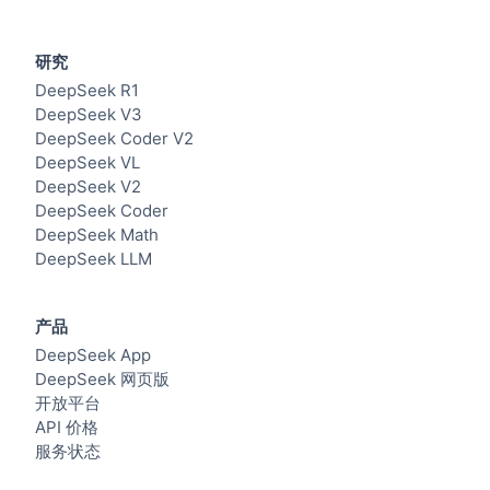
研究
DeepSeek R1
DeepSeek V3
DeepSeek Coder V2
DeepSeek VL
DeepSeek V2
DeepSeek Coder
DeepSeek Math
DeepSeek LLM
产品
DeepSeek App
DeepSeek 网页版
开放平台
API 价格
服务状态