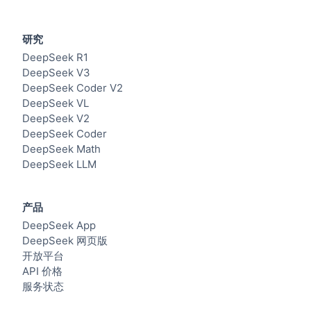
研究
DeepSeek R1
DeepSeek V3
DeepSeek Coder V2
DeepSeek VL
DeepSeek V2
DeepSeek Coder
DeepSeek Math
DeepSeek LLM
产品
DeepSeek App
DeepSeek 网页版
开放平台
API 价格
服务状态