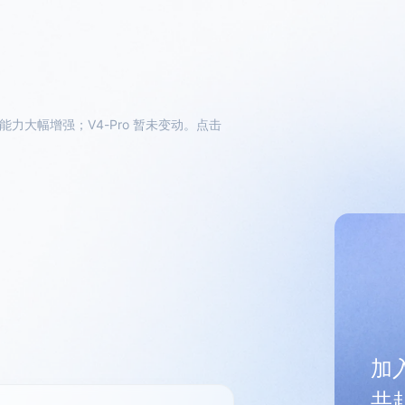
gent 能力大幅增强；V4-Pro 暂未变动。点击
加入
共