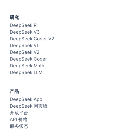
研究
DeepSeek R1
DeepSeek V3
DeepSeek Coder V2
DeepSeek VL
DeepSeek V2
DeepSeek Coder
DeepSeek Math
DeepSeek LLM
产品
DeepSeek App
DeepSeek 网页版
开放平台
API 价格
服务状态