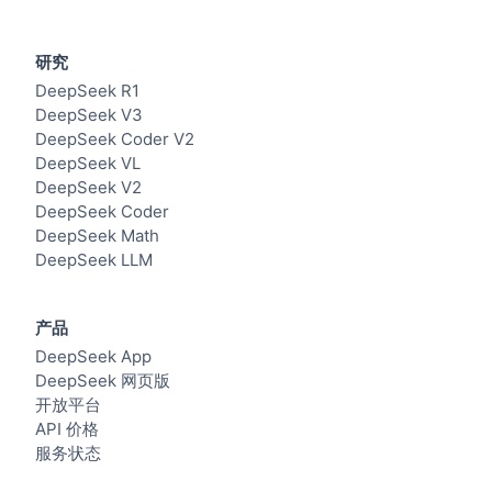
研究
DeepSeek R1
DeepSeek V3
DeepSeek Coder V2
DeepSeek VL
DeepSeek V2
DeepSeek Coder
DeepSeek Math
DeepSeek LLM
产品
DeepSeek App
DeepSeek 网页版
开放平台
API 价格
服务状态