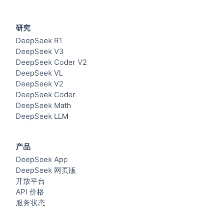
研究
DeepSeek R1
DeepSeek V3
DeepSeek Coder V2
DeepSeek VL
DeepSeek V2
DeepSeek Coder
DeepSeek Math
DeepSeek LLM
产品
DeepSeek App
DeepSeek 网页版
开放平台
API 价格
服务状态