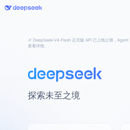
🎉 DeepSeek-V4-Flash 正式版 API 已上线公测，A
查看详情。
探索未至之境