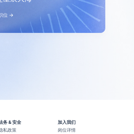
职位 →
法务 & 安全
加入我们
隐私政策
岗位详情