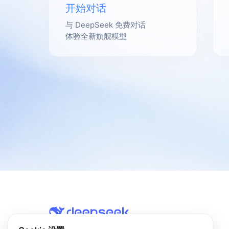
开始对话
与 DeepSeek 免费对话
体验全新旗舰模型