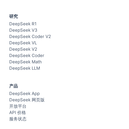
研究
DeepSeek R1
DeepSeek V3
DeepSeek Coder V2
DeepSeek VL
DeepSeek V2
DeepSeek Coder
DeepSeek Math
DeepSeek LLM
产品
DeepSeek App
DeepSeek 网页版
开放平台
API 价格
服务状态