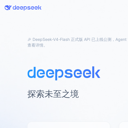
🎉 DeepSeek-V4-Flash 正式版 API 已上线公测，A
查看详情。
探索未至之境