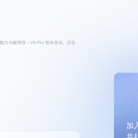
gent 能力大幅增强；V4-Pro 暂未变动。点击
加入
共