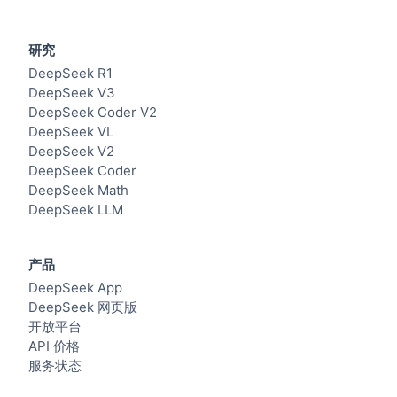
研究
DeepSeek R1
DeepSeek V3
DeepSeek Coder V2
DeepSeek VL
DeepSeek V2
DeepSeek Coder
DeepSeek Math
DeepSeek LLM
产品
DeepSeek App
DeepSeek 网页版
开放平台
API 价格
服务状态